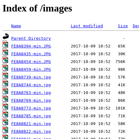
Index of /images
Name
Last modified
Size
De
Parent Directory
FE8A8394-min.JPG
FE8A8435-min.JPG
FE8A8454-min.JPG
FE8A8459-min.JPG
FE8A8739-min.jpg
FE8A8744-min.jpg
FE8A8763-min.jpg
FE8A8769-min.jpg
FE8A8773-min.jpg
FE8A8785-min.jpg
FE8A8821-min.jpg
FE8A8822-min.jpg